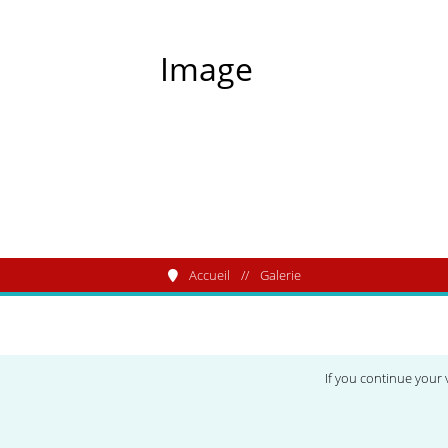
Image
Accueil
Galerie
Le Club Alfa Rome
If you continue your 