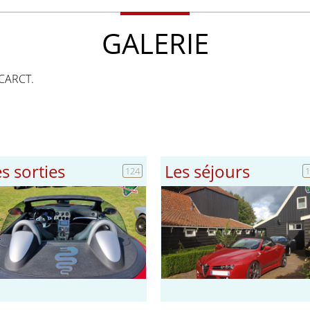
GALERIE
 CARCT.
s sorties
Les séjours
124
1