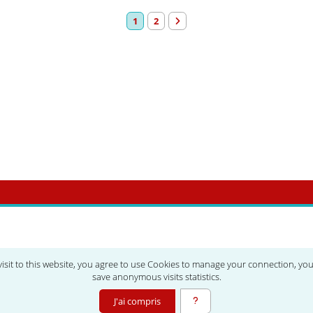
1
2
o Coeur de Trèfle est enregistré au registre des associations 
visit to this website, you agree to use Cookies to manage your connection, yo
save anonymous visits statistics.
J'ai compris