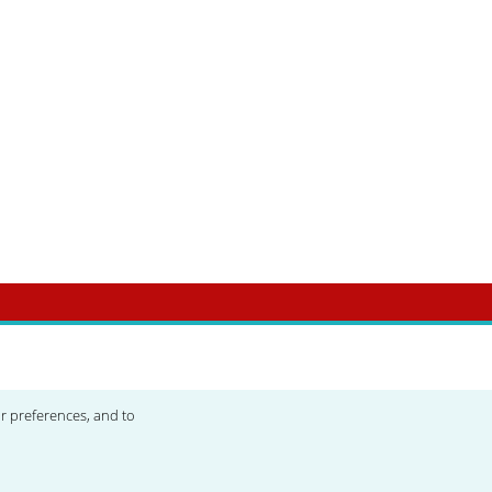
de Saverne (67700)
ur preferences, and to