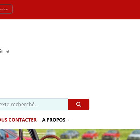
oublié
èfle
US CONTACTER
A PROPOS