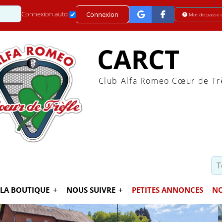
Mot de passe
Connexion auto
Connexion
Mot de passe 
CARCT
Club Alfa Romeo Cœur de Tr
LA BOUTIQUE
NOUS SUIVRE
PETITES ANNONCES
NO