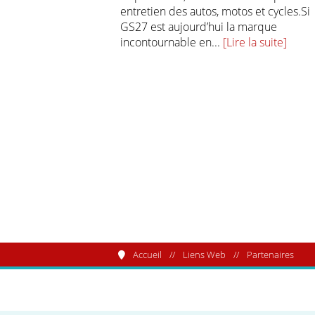
entretien des autos, motos et cycles.Si
GS27 est aujourd’hui la marque
incontournable en...
[Lire la suite]
Accueil
Liens Web
Partenaires
Le Club Alfa Rome