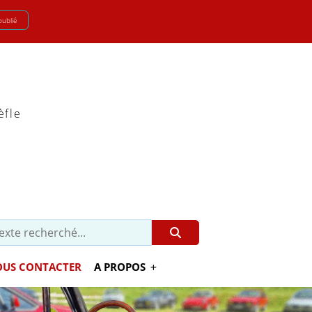
oublié
èfle
US CONTACTER
A PROPOS