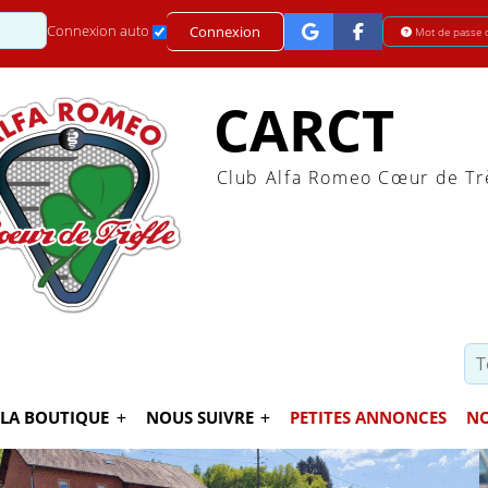
Mot de passe
Connexion auto
Connexion
Mot de passe 
CARCT
Club Alfa Romeo Cœur de Tr
LA BOUTIQUE
NOUS SUIVRE
PETITES ANNONCES
NO