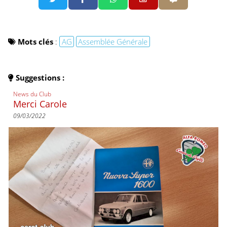
Mots clés
:
AG
Assemblée Générale
Suggestions :
News du Club
Merci Carole
09/03/2022