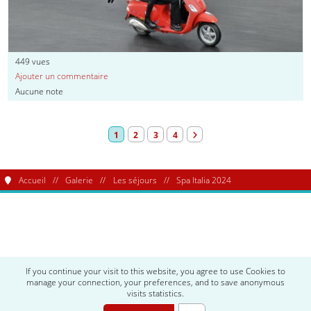
449
vues
Ajouter un commentaire
Aucune note
1
2
3
4
Accueil
Galerie
Les séjours
Spa Italia 2024
Le Club Alfa Romeo Coeur de Trèfle est enregistré au
registre des associations de Saverne (67700)
If you continue your visit to this website, you agree to use Cookies to
manage your connection, your preferences, and to save anonymous
Humblement propulsé par
PHPBoost
visits statistics.
| Éxécuté en 0.177s - 8 Requêtes - 4 MB
| Thème
Plus
Par
PHPBoost