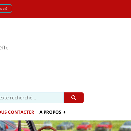
oublié
èfle
US CONTACTER
A PROPOS