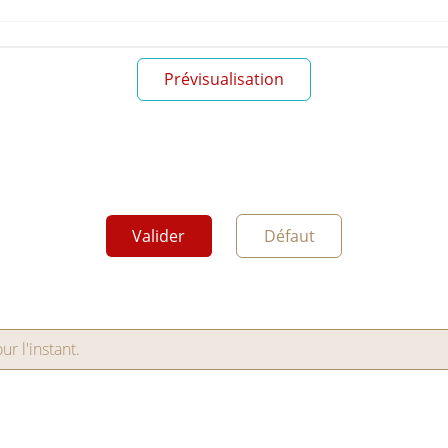
Prévisualisation
Valider
Défaut
r l'instant.