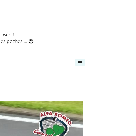
rosée !
les poches ...
😕