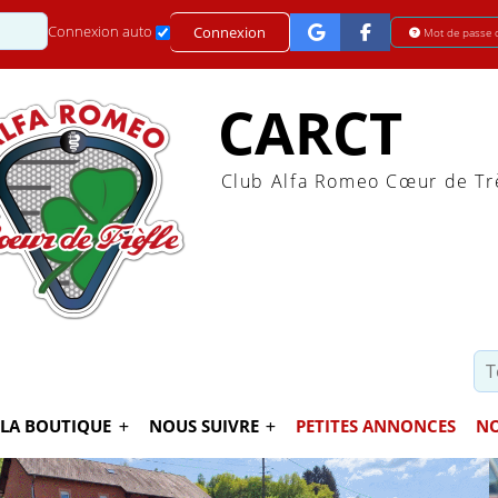
Mot de passe
Connexion auto
Connexion
Mot de passe 
CARCT
Club Alfa Romeo Cœur de Tr
LA BOUTIQUE
NOUS SUIVRE
PETITES ANNONCES
NO