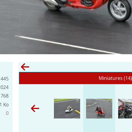
Miniatures (14
445
2024
 768
1 Ko
0